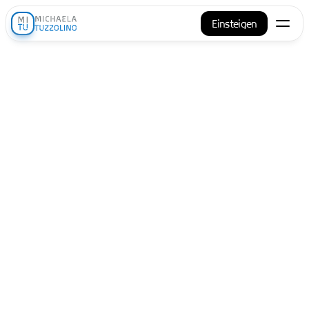
Einsteigen
Bewegung
Rückbildung
Rückengymnastik
Pilates
Personaltraining
Yoga
Hatha Yoga
Schwangerschaftsyoga