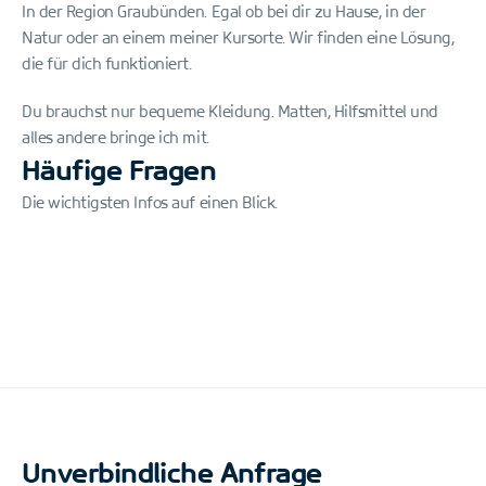
In der Region Graubünden. Egal ob bei dir zu Hause, in der 
Natur oder an einem meiner Kursorte. Wir finden eine Lösung, 
die für dich funktioniert.
Du brauchst nur bequeme Kleidung. Matten, Hilfsmittel und 
alles andere bringe ich mit.
Häufige Fragen
Die wichtigsten Infos auf einen Blick.
Wie viel kostet eine Stunde?
130 CHF für 60 Minuten. Du musst kein Abo buchen 
- bezahlst einfach pro Stunde.
Wie oft sollten wir uns treffen?
Unverbindliche Anfrage