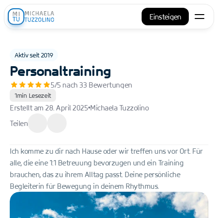
Einsteigen
Bewegung
Aktiv seit 2019
Rückbildung
Personaltraining
star star star star star 
5/5 nach 33 Bewertungen
Rückengymnastik
1min Lesezeit
Erstellt am 28. April 2025
Michaela Tuzzolino
•
Pilates
Teilen
Personaltraining
Ich komme zu dir nach Hause oder wir treffen uns vor Ort. Für 
Yoga
alle, die eine 1:1 Betreuung bevorzugen und ein Training 
brauchen, das zu ihrem Alltag passt. Deine persönliche 
Hatha Yoga
Begleiterin für Bewegung in deinem Rhythmus.
Schwangerschaftsyoga